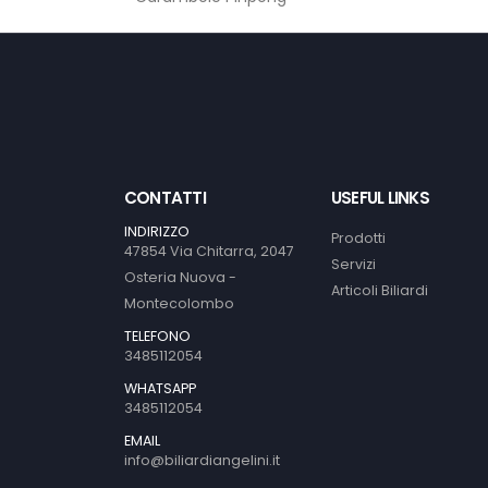
CONTATTI
USEFUL LINKS
INDIRIZZO
Prodotti
47854 Via Chitarra, 2047
Servizi
Osteria Nuova -
Articoli Biliardi
Montecolombo
TELEFONO
3485112054
WHATSAPP
3485112054
EMAIL
info@biliardiangelini.it