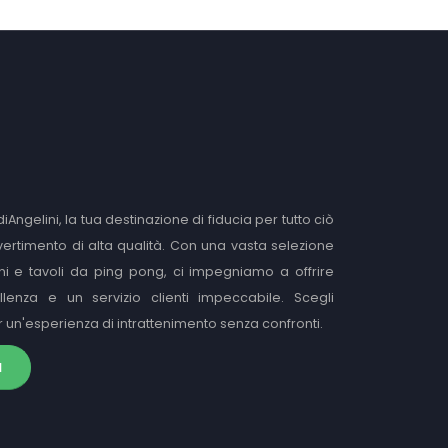
diAngelini, la tua destinazione di fiducia per tutto ciò
ivertimento di alta qualità. Con una vasta selezione
rdini e tavoli da ping pong, ci impegniamo a offrire
llenza e un servizio clienti impeccabile. Scegli
er un'esperienza di intrattenimento senza confronti.
I