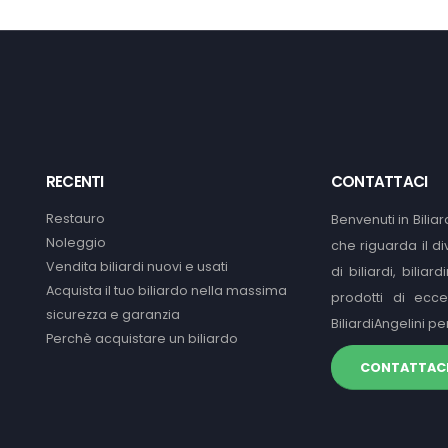
RECENTI
CONTATTACI
Restauro
Benvenuti in Biliar
Noleggio
che riguarda il d
Vendita biliardi nuovi e usati
di biliardi, bilia
Acquista il tuo biliardo nella massima
prodotti di ecce
sicurezza e garanzia
BiliardiAngelini p
Perchè acquistare un biliardo
CONTATTAC