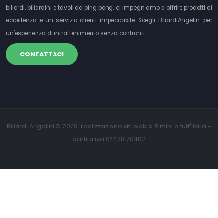
biliardi, biliardini e tavoli da ping pong, ci impegniamo a offrire prodotti di
eccellenza e un servizio clienti impeccabile. Scegli BiliardiAngelini per
un'esperienza di intrattenimento senza confronti.
CONTATTACI
Biliardi Angelini © 2026. realizzazione siti web a Rimini e tutt'Italia -
partita iva 04478170402